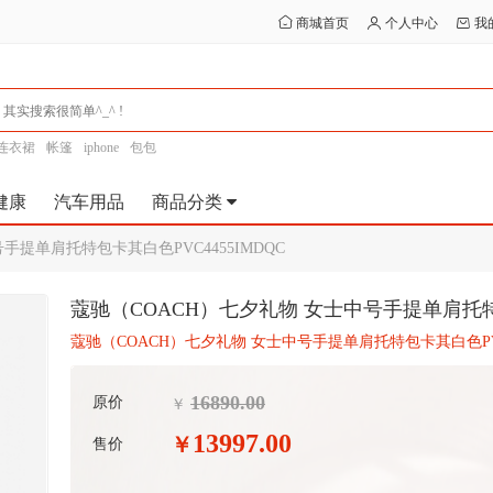
商城首页
个人中心
我
连衣裙
帐篷
iphone
包包
健康
汽车用品
商品分类
手提单肩托特包卡其白色PVC4455IMDQC
蔻驰（COACH）七夕礼物 女士中号手提单肩托特包
蔻驰（COACH）七夕礼物 女士中号手提单肩托特包卡其白色PVC4
16890.00
原价
￥
13997.00
￥
售价