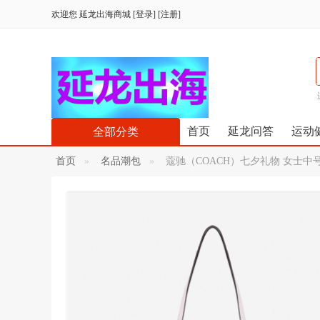
欢迎您
延龙出海商城
[
登录
] [
注册
]
首页
延龙问答
运动
全部分类
首页
名品潮包
蔻驰（COACH）七夕礼物 女士中号