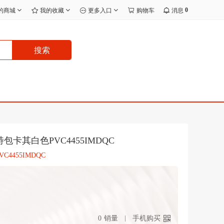
0
的商城
我的收藏
更多入口
购物车
消息
搜索
卡其白色PVC4455IMDQC
455IMDQC
0
销量
手机购买