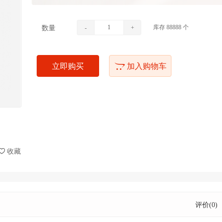
库存
88888
个
数量
-
+
立即购买
加入购物车
收藏
评价(0)