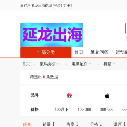
欢迎您
延龙出海商城
[
登录
] [
注册
]
首页
延龙问答
运动
全部分类
首页
数码办公
电脑配件
机箱
筛选出
0
条数据
品牌
价格
100以下
100-300
300-600
60
12000-16000
16000-20000
2000
综合
销量
热度
价格
最新