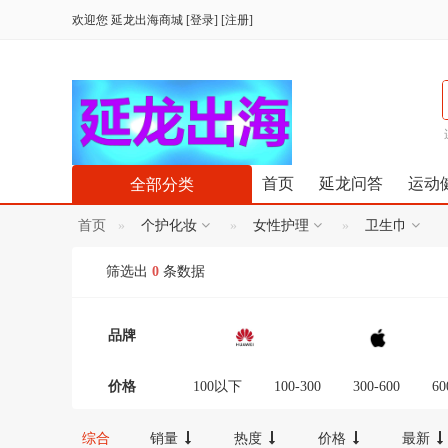
欢迎您
延龙出海商城
[
登录
] [
注册
]
首页
延龙问答
运动
全部分类
首页
个护化妆
女性护理
卫生巾
筛选出
0
条数据
品牌
价格
100以下
100-300
300-600
60
12000-16000
16000-20000
2000
综合
销量
热度
价格
最新