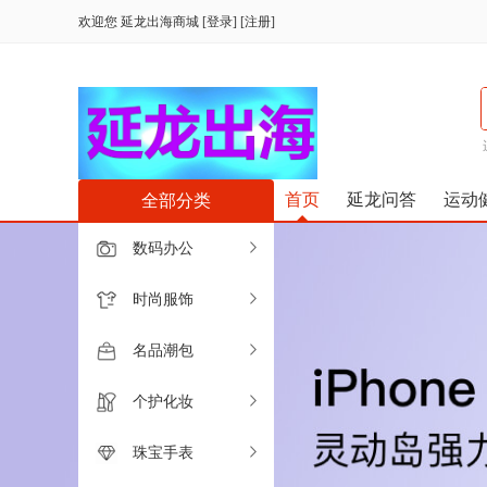
欢迎您
延龙出海商城
[
登录
] [
注册
]
首页
延龙问答
运动
全部分类
数码办公
时尚服饰
名品潮包
个护化妆
珠宝手表