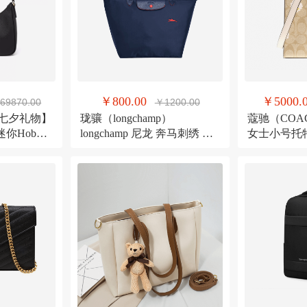
￥800.00
￥5000.
69870.00
￥1200.00
【七夕礼物】
珑骧（longchamp）
蔻驰（COA
革迷你Hobo
longchamp 尼龙 奔马刺绣 长
女士小号托
柄大号 单肩包 1899 619 海军
PVC配皮C35
蓝