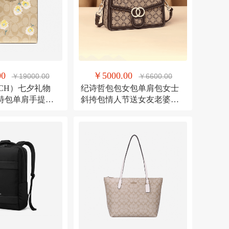
00
￥5000.00
￥19000.00
￥6600.00
CH）七夕礼物
纪诗哲包包女包单肩包女士
特包单肩手提包
斜挎包情人节送女友老婆生
99IMOTV
日礼物 【全国十仓/当次日
达】咖啡色 精美礼盒