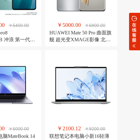
00
￥5000.00
￥5400.00
￥6800.00
Neo8
HUAWEI Mate 50 Pro 曲面旗
6GB 冲浪 第一代骁
舰 超光变XMAGE影像 北斗
片V1+ 120W超
卫星消息 256GB 冰霜银 华为
Hz高刷 5G游戏电
鸿蒙手机
00
￥2100.12
￥6000.00
￥9200.00
MateBook 14
联想笔记本电脑小新16轻薄