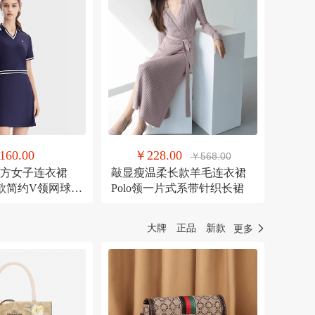
160.00
￥228.00
￥568.00
乐官方女子连衣裙
敲显瘦温柔长款羊毛连衣裙
新款简约V领网球运
Polo领一片式系带针织长裙
 RD宝蓝-NV
大牌
正品
新款
更多