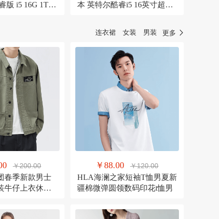
睿版 i5 16G 1T
本 英特尔酷睿i5 16英寸超薄
办公本/2K触控全
本(13代标压i5-13500H 16G
联 深空灰
512G)灰 商务办公学生
连衣裙
女装
男装
更多
00
￥88.00
￥200.00
￥120.00
团春季新款男士
HLA海澜之家短袖T恤男夏新
装牛仔上衣休闲
疆棉微弹圆领数码印花t恤男
男 2201绿色
160斤）