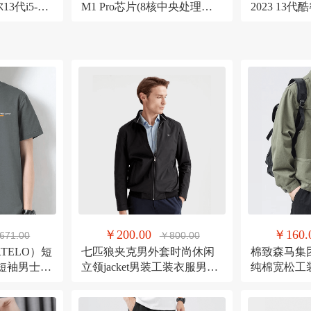
3代i5-
M1 Pro芯片(8核中央处理器
2023 13代酷
 长续航 高色域
14核图形处理器) 16G 512G
14英寸轻薄
)高性能轻薄
深空灰 笔记本 MKGP3CH/A
面屏/手机互
￥200.00
￥160.
671.00
￥800.00
TELO）短
七匹狼夹克男外套时尚休闲
棉致森马集
短袖男士宽
立领jacket男装工装衣服男上
纯棉宽松工
装 深灰色
衣 801(米白)1D1D50101040
外套男装夹克
170/88A/L
XL码（140-