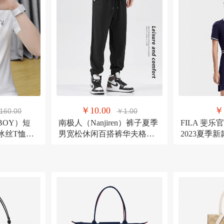
￥10.00
￥
160.00
￥1.00
BOY）短
南极人（Nanjiren）裤子夏季
FILA 斐
季冰丝T恤男
男宽松休闲百搭裤华夫格长
2023夏季
O打底衫上衣
裤运动裤子潮流束脚裤休闲
动短袖连身裙
裤男
165/84A/M