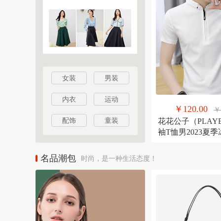
女装
男装
内衣
运动
￥120.00
￥
配饰
童装
花花公子（PLAY
袖T恤男2023夏
士立领休闲POL
纯色衣服
名品潮包
时尚，是一种生活态度！