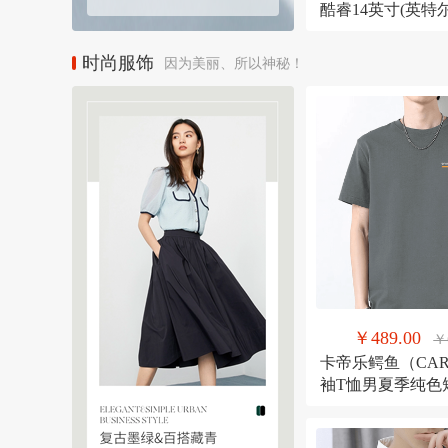
酷睿14英寸(英特尔1
1340P 16G 1T
低功耗 AI新体验
时尚服饰
因为美丽、所以神秘！
笔记本电脑
￥489.00
￥
卡帝乐鳄鱼（CAR
袖T恤男夏季纯色
松上衣圆领体恤男
XL