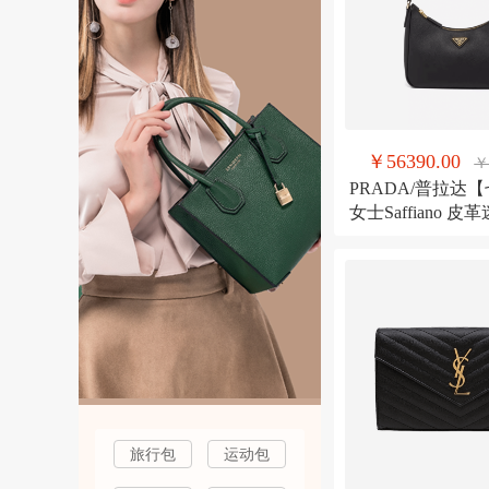
￥56390.00
￥
PRADA/普拉达
女士Saffiano 皮
手袋腋下包 黑色
旅行包
运动包