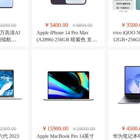
￥3400.00
￥3500.
3200.00
￥9800.00
0万高清AI
Apple iPhone 14 Pro Max
vivo iQOO 
超能续航
(A2896) 256GB 暗紫色 支持
12GB+25
大内存鸿蒙智
移动联通电信5G 双卡双待手
龙8+ 自研芯
机
快闪充 144
竞性能手机
￥15900.00
￥4500.
2300.00
￥19000.00
代 2023
Apple MacBook Pro 14英寸
华为笔记本电脑