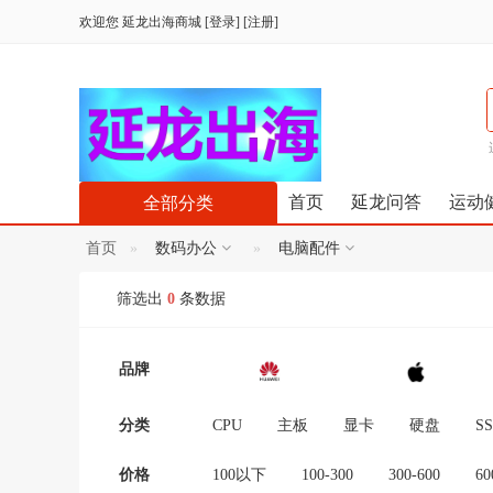
欢迎您
延龙出海商城
[
登录
] [
注册
]
首页
延龙问答
运动
全部分类
首页
数码办公
电脑配件
筛选出
0
条数据
品牌
分类
CPU
主板
显卡
硬盘
S
价格
100以下
100-300
300-600
60