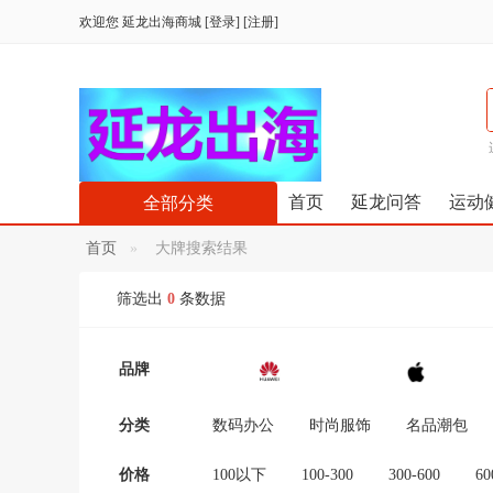
欢迎您
延龙出海商城
[
登录
] [
注册
]
首页
延龙问答
运动
全部分类
首页
大牌搜索结果
筛选出
0
条数据
品牌
分类
数码办公
时尚服饰
名品潮包
价格
100以下
100-300
300-600
60