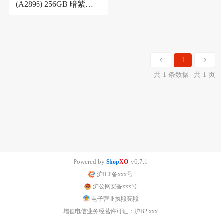
(A2896) 256GB 暗紫色
支持移动联通电信5G 双
卡双待手机
1
共 1 条数据
共 1 页
Powered by
v6.7.1
Shop
XO
沪ICP备xxx号
沪公网安备xxx号
电子营业执照亮照
增值电信业务经营许可证：沪B2-xxx